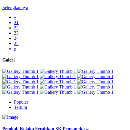
Selengkapnya
«
21
22
23
24
25
»
Galeri
Populer
Terkini
Pemkab Kolaka Serahkan SK Pengangka ...