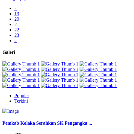
«
19
20
21
22
23
»
Galeri
Populer
Terkini
Pemkab Kolaka Serahkan SK Pengangka ...