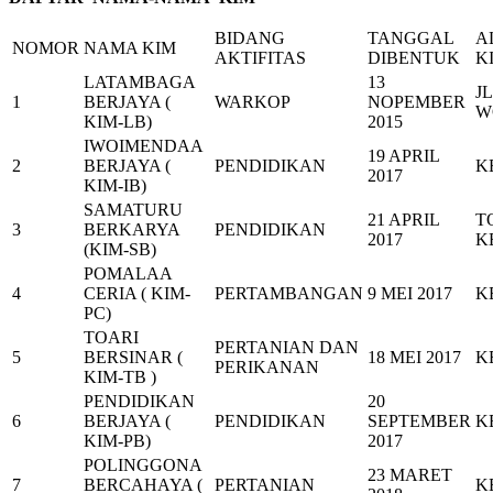
BIDANG
TANGGAL
A
NOMOR
NAMA KIM
AKTIFITAS
DIBENTUK
K
LATAMBAGA
13
J
1
BERJAYA (
WARKOP
NOPEMBER
W
KIM-LB)
2015
IWOIMENDAA
19 APRIL
2
BERJAYA (
PENDIDIKAN
K
2017
KIM-IB)
SAMATURU
21 APRIL
T
3
BERKARYA
PENDIDIKAN
2017
K
(KIM-SB)
POMALAA
4
CERIA ( KIM-
PERTAMBANGAN
9 MEI 2017
K
PC)
TOARI
PERTANIAN DAN
5
BERSINAR (
18 MEI 2017
K
PERIKANAN
KIM-TB )
PENDIDIKAN
20
6
BERJAYA (
PENDIDIKAN
SEPTEMBER
K
KIM-PB)
2017
POLINGGONA
23 MARET
7
BERCAHAYA (
PERTANIAN
K