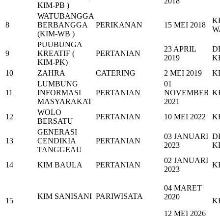
2018
KIM-PB )
WATUBANGGA
K
8
BERBANGGA
PERIKANAN
15 MEI 2018
W
(KIM-WB )
PUUBUNGA
23 APRIL
D
9
KREATIF (
PERTANIAN
2019
K
KIM-PK)
10
ZAHRA
CATERING
2 MEI 2019
K
LUMBUNG
01
11
INFORMASI
PERTANIAN
NOVEMBER
K
MASYARAKAT
2021
WOLO
12
PERTANIAN
10 MEI 2022
K
BERSATU
GENERASI
03 JANUARI
D
13
CENDIKIA
PERTANIAN
2023
K
TANGGEAU
02 JANUARI
14
KIM BAULA
PERTANIAN
K
2023
04 MARET
KIM SANISANI
PARIWISATA
2020
15
K
12 MEI 2026