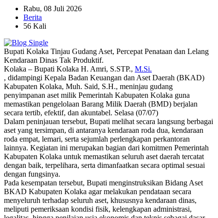
Rabu, 08 Juli 2026
Berita
56 Kali
Bupati Kolaka Tinjau Gudang Aset, Percepat Penataan dan Lelang
Kendaraan Dinas Tak Produktif.
Kolaka – Bupati Kolaka H. Amri, S.STP.,
M.Si.
, didampingi Kepala Badan Keuangan dan Aset Daerah (BKAD)
Kabupaten Kolaka, Muh. Said, S.H., meninjau gudang
penyimpanan aset milik Pemerintah Kabupaten Kolaka guna
memastikan pengelolaan Barang Milik Daerah (BMD) berjalan
secara tertib, efektif, dan akuntabel. Selasa (07/07)
Dalam peninjauan tersebut, Bupati melihat secara langsung berbagai
aset yang tersimpan, di antaranya kendaraan roda dua, kendaraan
roda empat, lemari, serta sejumlah perlengkapan perkantoran
lainnya. Kegiatan ini merupakan bagian dari komitmen Pemerintah
Kabupaten Kolaka untuk memastikan seluruh aset daerah tercatat
dengan baik, terpelihara, serta dimanfaatkan secara optimal sesuai
dengan fungsinya.
Pada kesempatan tersebut, Bupati menginstruksikan Bidang Aset
BKAD Kabupaten Kolaka agar melakukan pendataan secara
menyeluruh terhadap seluruh aset, khususnya kendaraan dinas,
meliputi pemeriksaan kondisi fisik, kelengkapan administrasi,
legalitas, hingga penilaian usia ekonomis dan teknis sebagai dasar