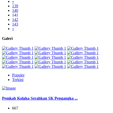
«
139
140
141
142
143
»
Galeri
Populer
Terkini
Pemkab Kolaka Serahkan SK Pengangka ...
667