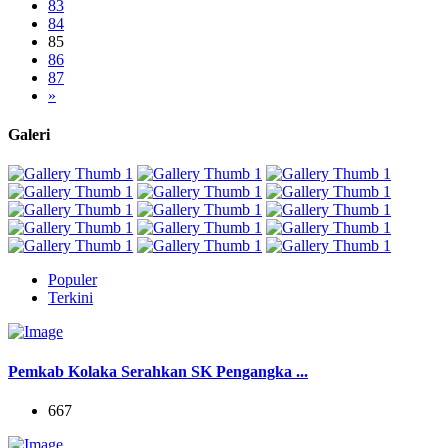
83
84
85
86
87
»
Galeri
Populer
Terkini
Pemkab Kolaka Serahkan SK Pengangka ...
667