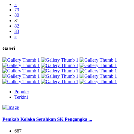
«
79
80
81
82
83
»
Galeri
Populer
Terkini
Pemkab Kolaka Serahkan SK Pengangka ...
667