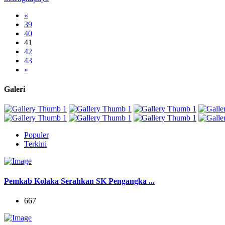
«
39
40
41
42
43
»
Galeri
Populer
Terkini
Pemkab Kolaka Serahkan SK Pengangka ...
667