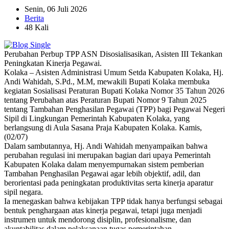
Senin, 06 Juli 2026
Berita
48 Kali
Perubahan Perbup TPP ASN Disosialisasikan, Asisten III Tekankan
Peningkatan Kinerja Pegawai.
Kolaka – Asisten Administrasi Umum Setda Kabupaten Kolaka, Hj.
Andi Wahidah, S.Pd., M.M, mewakili Bupati Kolaka membuka
kegiatan Sosialisasi Peraturan Bupati Kolaka Nomor 35 Tahun 2026
tentang Perubahan atas Peraturan Bupati Nomor 9 Tahun 2025
tentang Tambahan Penghasilan Pegawai (TPP) bagi Pegawai Negeri
Sipil di Lingkungan Pemerintah Kabupaten Kolaka, yang
berlangsung di Aula Sasana Praja Kabupaten Kolaka. Kamis,
(02/07)
Dalam sambutannya, Hj. Andi Wahidah menyampaikan bahwa
perubahan regulasi ini merupakan bagian dari upaya Pemerintah
Kabupaten Kolaka dalam menyempurnakan sistem pemberian
Tambahan Penghasilan Pegawai agar lebih objektif, adil, dan
berorientasi pada peningkatan produktivitas serta kinerja aparatur
sipil negara.
Ia menegaskan bahwa kebijakan TPP tidak hanya berfungsi sebagai
bentuk penghargaan atas kinerja pegawai, tetapi juga menjadi
instrumen untuk mendorong disiplin, profesionalisme, dan
akuntabilitas dalam pelaksanaan tugas pemerintahan.