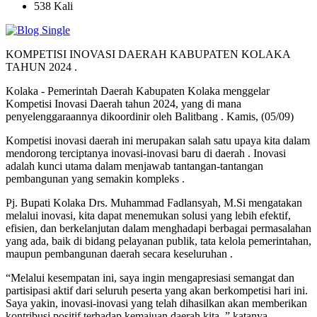
538 Kali
KOMPETISI INOVASI DAERAH KABUPATEN KOLAKA
TAHUN 2024 .
Kolaka - Pemerintah Daerah Kabupaten Kolaka menggelar
Kompetisi Inovasi Daerah tahun 2024, yang di mana
penyelenggaraannya dikoordinir oleh Balitbang . Kamis, (05/09)
Kompetisi inovasi daerah ini merupakan salah satu upaya kita dalam
mendorong terciptanya inovasi-inovasi baru di daerah . Inovasi
adalah kunci utama dalam menjawab tantangan-tantangan
pembangunan yang semakin kompleks .
Pj. Bupati Kolaka Drs. Muhammad Fadlansyah, M.Si mengatakan
melalui inovasi, kita dapat menemukan solusi yang lebih efektif,
efisien, dan berkelanjutan dalam menghadapi berbagai permasalahan
yang ada, baik di bidang pelayanan publik, tata kelola pemerintahan,
maupun pembangunan daerah secara keseluruhan .
“Melalui kesempatan ini, saya ingin mengapresiasi semangat dan
partisipasi aktif dari seluruh peserta yang akan berkompetisi hari ini.
Saya yakin, inovasi-inovasi yang telah dihasilkan akan memberikan
kontribusi positif terhadap kemajuan daerah kita .” katanya