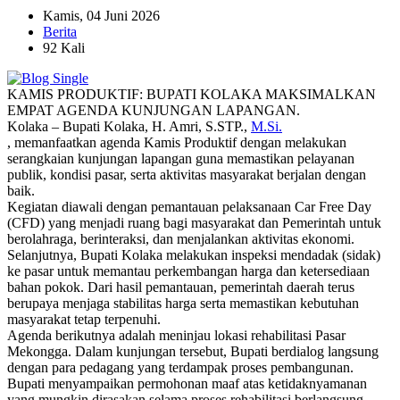
Kamis, 04 Juni 2026
Berita
92 Kali
KAMIS PRODUKTIF: BUPATI KOLAKA MAKSIMALKAN
EMPAT AGENDA KUNJUNGAN LAPANGAN.
Kolaka – Bupati Kolaka, H. Amri, S.STP.,
M.Si.
, memanfaatkan agenda Kamis Produktif dengan melakukan
serangkaian kunjungan lapangan guna memastikan pelayanan
publik, kondisi pasar, serta aktivitas masyarakat berjalan dengan
baik.
Kegiatan diawali dengan pemantauan pelaksanaan Car Free Day
(CFD) yang menjadi ruang bagi masyarakat dan Pemerintah untuk
berolahraga, berinteraksi, dan menjalankan aktivitas ekonomi.
Selanjutnya, Bupati Kolaka melakukan inspeksi mendadak (sidak)
ke pasar untuk memantau perkembangan harga dan ketersediaan
bahan pokok. Dari hasil pemantauan, pemerintah daerah terus
berupaya menjaga stabilitas harga serta memastikan kebutuhan
masyarakat tetap terpenuhi.
Agenda berikutnya adalah meninjau lokasi rehabilitasi Pasar
Mekongga. Dalam kunjungan tersebut, Bupati berdialog langsung
dengan para pedagang yang terdampak proses pembangunan.
Bupati menyampaikan permohonan maaf atas ketidaknyamanan
yang mungkin dirasakan selama proses rehabilitasi berlangsung.